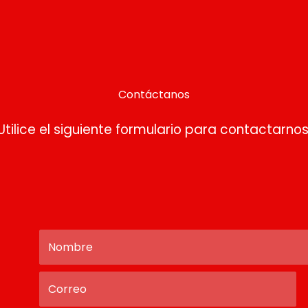
Contáctanos
Utilice el siguiente formulario para contactarnos
N
o
m
C
M
b
o
e
r