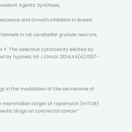
oxidant Agents: Synthesis,
nescence and Growth Inhibition in Breast
channels in rat cerebellar granule neurons.
F. The selective cytotoxicity elicited by
 by hypoxia. Int J Oncol. 2014;44(4):1357-
gy in the modulation of the secretome of
 the mammalian target of rapamycin (mTOR)
peutic drugs on colorectal cancer”