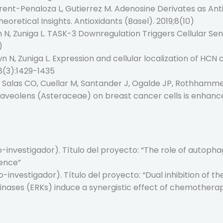
rent-Penaloza L, Gutierrez M. Adenosine Derivates as Anti
heoretical Insights. Antioxidants (Basel). 2019;8(10)
 N, Zuniga L. TASK-3 Downregulation Triggers Cellular Se
)
n N, Zuniga L. Expression and cellular localization of HCN 
(3):1429-1435
 Salas CO, Cuellar M, Santander J, Ogalde JP, Rothhammer 
veolens (Asteraceae) on breast cancer cells is enhanced
investigador). Título del proyecto: “The role of autopha
cence”
nvestigador). Título del proyecto: “Dual inhibition of
kinases (ERKs) induce a synergistic effect of chemothera