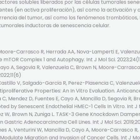
factores solubles liberados por las células tumorales se
entes (en activa proliferación), así como la activación y 
currencia del tumor, así como los fenómenos trombótico
tumorales inductoras de senescencia celular.
 Moore-Carrasco R, Herrada AA, Nova-Lamperti E, Valenzu
e mTOR Complex 1 and Autophagy. Int J Mol Sci. 2023;24(1
Cayo A, Segovia R, Valenzuela C, Brown N, Moore-Carrasco R
022;11(6)
Castillo V, Salgado-Garcia R, Perez-Plasencia C, Valenzue
iproliferative Properties: An In Vitro Evaluation. Antica
a C, Mendez D, Fuentes E, Cayo A, Mancilla D, Segovia R, 
ted by Senescent Endothelial HMEC-1 Cells In Vitro. Int J M
lez W, Brown N, Zuniga L. TASK-3 Gene Knockdown Dampen
Gastric Adenocarcinoma Cell Lines. Int J Mol Sci. 2019;2
ones A, Venturini W, Mancilla D, Cayo A, Moore-Carrasco 
dulate Migration and Invasion of Cancer Cells. Int J Mol 