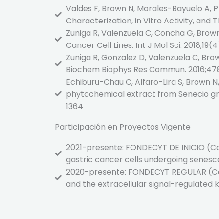
Valdes F, Brown N, Morales-Bayuelo A, P
Characterization, in Vitro Activity, and T
Zuniga R, Valenzuela C, Concha G, Brown
Cancer Cell Lines. Int J Mol Sci. 2018;19(4
Zuniga R, Gonzalez D, Valenzuela C, Brow
Biochem Biophys Res Commun. 2016;478
Echiburu-Chau C, Alfaro-Lira S, Brown N,
phytochemical extract from Senecio gra
1364
Participación en Proyectos Vigente
2021-presente: FONDECYT DE INICIO (Co-
gastric cancer cells undergoing senes
2020-presente: FONDECYT REGULAR (Co-i
and the extracellular signal-regulated 