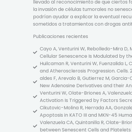
llevado al reconocimiento de que ciertos 
la invasión de células tumorales no senesc
podrían ayudar a explicar la eventual re
sometidos a tratamientos con drogas anti
Publicaciones recientes
Cayo A, Venturini W, Rebolledo-Mira D,
Cellular Senescence Is Modulated by th
Huilcaman R, Venturini W, Fuenzalida L, 
and Atherosclerosis Progression. Cells. 2
aldes F, Arevalo B, Gutierrez M, Garcia-
New Adenosine Derivatives and their Ant
Venturini W, Olate-Briones A, Valenzuel
Activation Is Triggered by Factors Secre
Cikutovic-Molina R, Herrada AA, Gonza
Apoptosis in KATO III and MKN-45 Human 
Valenzuela CA, Quintanilla R, Olate-Bri
between Senescent Cells and Platelets Mo