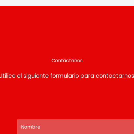
Contáctanos
Utilice el siguiente formulario para contactarnos
N
o