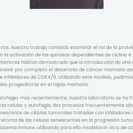
ente, nuestro trabajo consistió examinar el rol de la proteí
en la activación de las quinasas dependientes de ciclina 4
teriores habían demostrado que la introducción de una m
evenir por completo el desarrollo de cáncer mamario asoc
de inhibidores de CDK4/6. Utilizando este modelo, pudimo
iales progenitoras en el tejido mamario.
ofagia: más recientemente, nuestro laboratorio se ha foc
a celular y autofagia, dos procesos frecuentemente alte
enescente de células tumorales tratadas con inhibidores
retoma de las células senescentes en la progresión tumora
stema inmune, utilizando para ello modelos in vitro de c