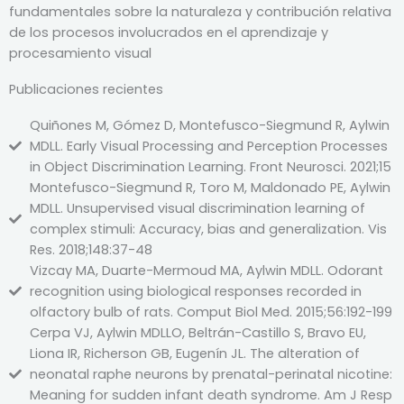
fundamentales sobre la naturaleza y contribución relativa
de los procesos involucrados en el aprendizaje y
procesamiento visual
Publicaciones recientes
Quiñones M, Gómez D, Montefusco-Siegmund R, Aylwin
MDLL. Early Visual Processing and Perception Processes
in Object Discrimination Learning. Front Neurosci. 2021;15
Montefusco-Siegmund R, Toro M, Maldonado PE, Aylwin
MDLL. Unsupervised visual discrimination learning of
complex stimuli: Accuracy, bias and generalization. Vis
Res. 2018;148:37-48
Vizcay MA, Duarte-Mermoud MA, Aylwin MDLL. Odorant
recognition using biological responses recorded in
olfactory bulb of rats. Comput Biol Med. 2015;56:192-199
Cerpa VJ, Aylwin MDLLO, Beltrán-Castillo S, Bravo EU,
Liona IR, Richerson GB, Eugenín JL. The alteration of
neonatal raphe neurons by prenatal-perinatal nicotine:
Meaning for sudden infant death syndrome. Am J Resp