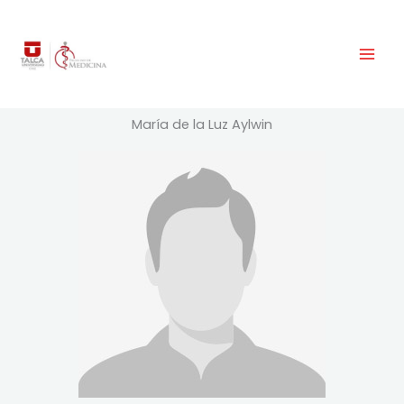
Ir
Mai
al
Men
contenido
María de la Luz Aylwin