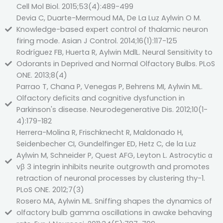
Cell Mol Biol. 2015;53(4):489-499
Devia C, Duarte-Mermoud MA, De La Luz Aylwin O M.
Knowledge-based expert control of thalamic neuron
firing mode. Asian J Control. 2014;16(1):117-125
Rodríguez FB, Huerta R, Aylwin MdlL. Neural Sensitivity to
Odorants in Deprived and Normal Olfactory Bulbs. PLoS
ONE. 2013;8(4)
Parrao T, Chana P, Venegas P, Behrens MI, Aylwin ML.
Olfactory deficits and cognitive dysfunction in
Parkinson's disease. Neurodegenerative Dis. 2012;10(1-
4):179-182
Herrera-Molina R, Frischknecht R, Maldonado H,
Seidenbecher CI, Gundelfinger ED, Hetz C, de la Luz
Aylwin M, Schneider P, Quest AFG, Leyton L. Astrocytic α
vβ 3 integrin inhibits neurite outgrowth and promotes
retraction of neuronal processes by clustering thy-1.
PLoS ONE. 2012;7(3)
Rosero MA, Aylwin ML. Sniffing shapes the dynamics of
olfactory bulb gamma oscillations in awake behaving