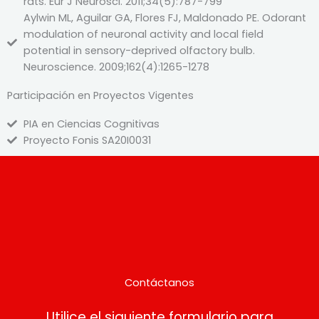
rats. Eur J Neurosci. 2011;34(5):787-799
Aylwin ML, Aguilar GA, Flores FJ, Maldonado PE. Odorant
modulation of neuronal activity and local field
potential in sensory-deprived olfactory bulb.
Neuroscience. 2009;162(4):1265-1278
Participación en Proyectos Vigentes
PIA en Ciencias Cognitivas
Proyecto Fonis SA20I0031
Contáctanos
Utilice el siguiente formulario para