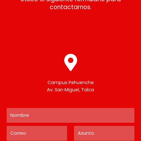
contactarnos.
Campus Pehuenche
Av. San Miguel, Talca
N
o
m
C
A
b
o
s
r